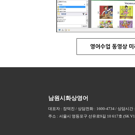
남원시화상영어
대표자 : 장덕진 / 상담전화 : 1600-4734 / 상담시간 :
주소 : 서울시 영등포구 선유로9길 10 617호 (SK V1 C